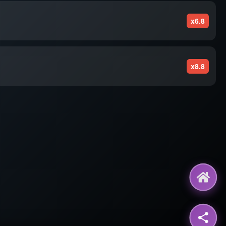
x6.8
x8.8