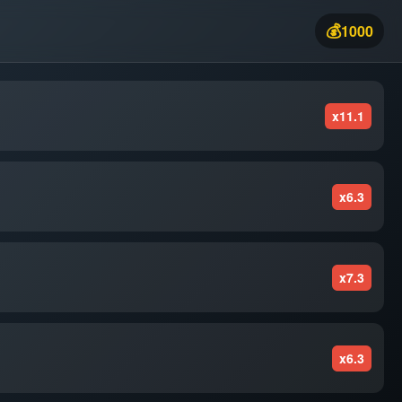
💰
1000
x11.1
x6.3
x7.3
x6.3