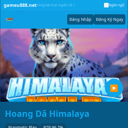
gameu888.net
Sòng bài trực tuyến số 1
Ngôn ngữ
Đăng Nhập
Đăng Ký Ngay
▶
Hoang Dã Himalaya
Pragmatic Play
RTP 96.7%