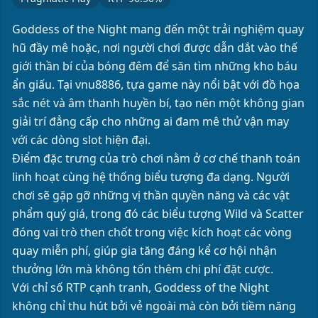
Goddess of the Night mang đến một trải nghiệm quay
hũ đầy mê hoặc, nơi người chơi được dẫn dắt vào thế
giới thần bí của bóng đêm để săn tìm những kho báu
ẩn giấu. Tại vnu8886, tựa game này nổi bật với đồ họa
sắc nét và âm thanh huyền bí, tạo nên một không gian
giải trí đẳng cấp cho những ai đam mê thử vận may
với các dòng slot hiện đại.
Điểm đặc trưng của trò chơi nằm ở cơ chế thanh toán
linh hoạt cùng hệ thống biểu tượng đa dạng. Người
chơi sẽ gặp gỡ những vị thần quyền năng và các vật
phẩm quý giá, trong đó các biểu tượng Wild và Scatter
đóng vai trò then chốt trong việc kích hoạt các vòng
quay miễn phí, giúp gia tăng đáng kể cơ hội nhận
thưởng lớn mà không tốn thêm chi phí đặt cược.
Với chỉ số RTP cạnh tranh, Goddess of the Night
không chỉ thu hút bởi vẻ ngoài mà còn bởi tiềm năng