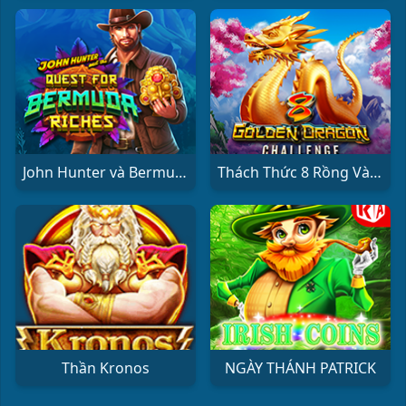
John Hunter và Bermuda Fortune
Thách Thức 8 Rồng Vàng
Thần Kronos
NGÀY THÁNH PATRICK